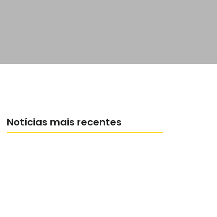
Notícias mais recentes
Como montar um cronograma de
estudos realista
Concursos para quem não tem ensino